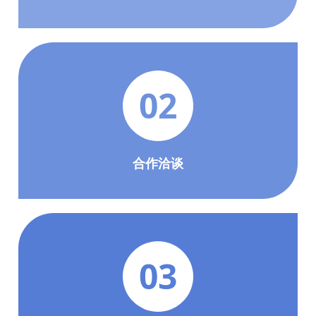
02
合作洽谈
03